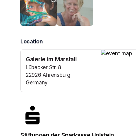
Location
Galerie im Marstall
(opens in a n
Lübecker Str. 8
22926 Ahrensburg
Germany
(opens in a new tab)
Stiftungen der Sparkasse Holstein